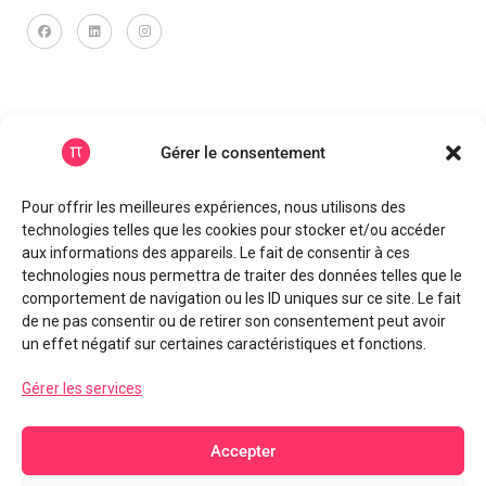
Navigation rapide
Gérer le consentement
Accueil
Pour offrir les meilleures expériences, nous utilisons des
Nos services
technologies telles que les cookies pour stocker et/ou accéder
A propos
aux informations des appareils. Le fait de consentir à ces
Nous contacter
technologies nous permettra de traiter des données telles que le
comportement de navigation ou les ID uniques sur ce site. Le fait
de ne pas consentir ou de retirer son consentement peut avoir
un effet négatif sur certaines caractéristiques et fonctions.
Dispositions légales
Gérer les services
Mentions légales
○
Politique de cookies
○
Politique de
confidentialité
Conditions générales de vente
○
Conditions
Accepter
générales pour les achats fournisseurs
○
Carte d'identité