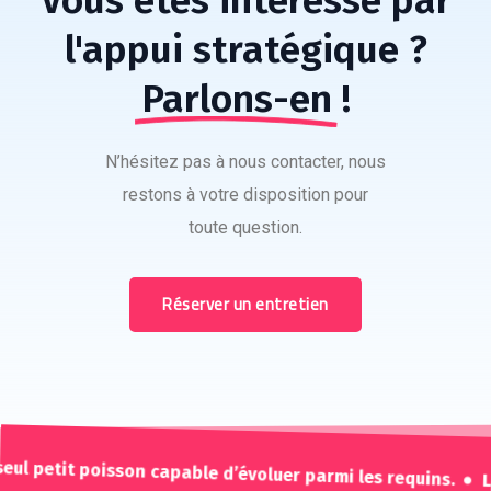
Vous êtes intéressé par
l'appui stratégique ?
Parlons-en
!
N’hésitez pas à nous contacter, nous
restons à votre disposition pour
toute question.
Réserver un entretien
seul petit poisson capable d’évoluer parmi les requins.
L